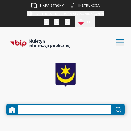
MAPA STRONY
INSTRUKCJA
KONTRAST DLA OSÓB SŁABOWIDZĄCYCH
PL
biuletyn
informacji publicznej