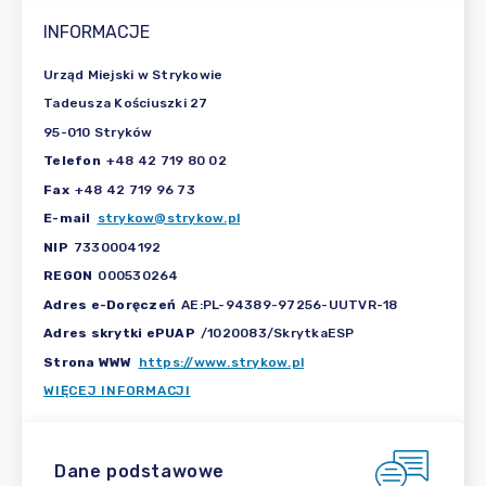
INFORMACJE
Urząd Miejski w Strykowie
Tadeusza Kościuszki 27
95-010 Stryków
Telefon
+48 42 719 80 02
Fax
+48 42 719 96 73
E-mail
strykow@strykow.pl
NIP
7330004192
REGON
000530264
Adres e-Doręczeń
AE:PL-94389-97256-UUTVR-18
Adres skrytki ePUAP
/1020083/SkrytkaESP
Strona WWW
https://www.strykow.pl
WIĘCEJ INFORMACJI
Dane podstawowe