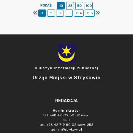
POKAŻ
:
10
25
50
100
1
2
3
...
154
155
Biuletyn Informacji Publicznej
Urząd Miejski w Strykowie
REDAKCJA
Administrator
tel. +48 42 719 80 02 wew.
250
tel. +48 42 719 80 02 wew. 252
admin@strykow.pl