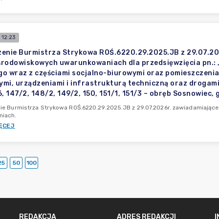
 12:23
enie Burmistrza Strykowa ROŚ.6220.29.2025.JB z 29.07.20
 środowiskowych uwarunkowaniach dla przedsięwzięcia pn.
o wraz z częściami socjalno-biurowymi oraz pomieszczenia
mi, urządzeniami i infrastrukturą techniczną oraz drogami n
, 147/2, 148/2, 149/2, 150, 151/1, 151/3 – obręb Sosnowiec,
ie Burmistrza Strykowa ROŚ.6220.29.2025.JB z 29.07.2026r. zawiadamiające
iach.
ĘCEJ
25
50
100
REDAKCJA
ADRES REDAKCJI