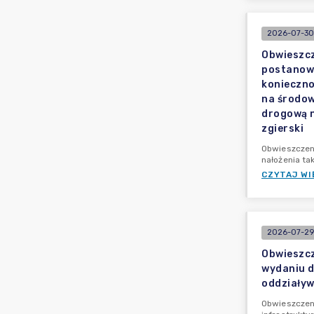
2026-07-30
Obwieszcz
postanowi
konieczno
na środow
drogową n
zgierski
Obwieszczeni
nałożenia ta
CZYTAJ WI
2026-07-29
Obwieszcz
wydaniu d
oddziaływ
Obwieszczeni