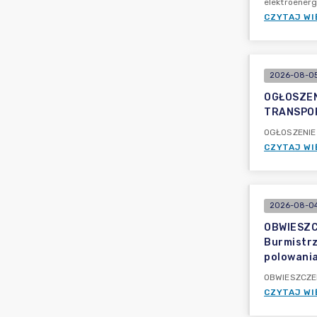
elektroenerg
CZYTAJ WI
2026-08-05
OGŁOSZEN
TRANSPO
OGŁOSZENIE
CZYTAJ WI
2026-08-04
OBWIESZCZ
Burmistrz
polowania
OBWIESZCZENI
CZYTAJ WI