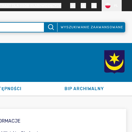
TRAST DLA OSÓB SŁABOWIDZĄCYCH
PL
WYSZUKIWANIE ZAAWANSOWANE
TĘPNOŚCI
BIP ARCHIWALNY
FORMACJE