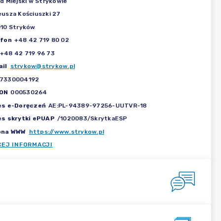
d Miejski w Strykowie
usza Kościuszki 27
10 Stryków
efon
+48 42 719 80 02
+48 42 719 96 73
il
strykow@strykow.pl
7330004192
ON
000530264
es e-Doręczeń
AE:PL-94389-97256-UUTVR-18
es skrytki ePUAP
/1020083/SkrytkaESP
ona WWW
https://www.strykow.pl
CEJ INFORMACJI