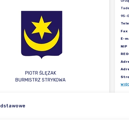
Urzą
Tade
95-0
Tel
Fax
E-ma
NIP
REG
Adr
Adr
PIOTR ŚLĘZAK
Str
BURMISTRZ STRYKOWA
WIĘ
odstawowe