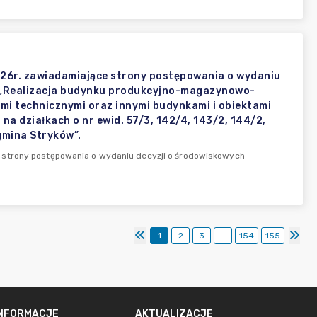
26r. zawiadamiające strony postępowania o wydaniu
: „Realizacja budynku produkcyjno-magazynowo-
mi technicznymi oraz innymi budynkami i obiektami
a działkach o nr ewid. 57/3, 142/4, 143/2, 144/2,
 gmina Stryków”.
 strony postępowania o wydaniu decyzji o środowiskowych
1
2
3
...
154
155
INFORMACJE
AKTUALIZACJE