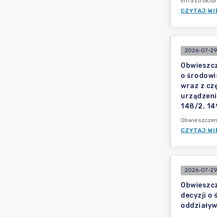
infrastruktu
CZYTAJ WI
2026-07-29
Obwieszcz
o środowi
wraz z cz
urządzeni
148/2, 14
Obwieszczeni
CZYTAJ WI
2026-07-29
Obwieszcz
decyzji o
oddziaływ