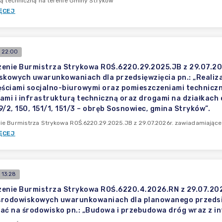
rą techniczną na terenie Gminy Stryków”
ĘCEJ
 22:00
enie Burmistrza Strykowa ROŚ.6220.29.2025.JB z 29.07.20
skowych uwarunkowaniach dla przedsięwzięcia pn.: „Real
ęściami socjalno-biurowymi oraz pomieszczeniami techniczn
ami i infrastrukturą techniczną oraz drogami na działkach o 
9/2, 150, 151/1, 151/3 – obręb Sosnowiec, gmina Stryków”.
e Burmistrza Strykowa ROŚ.6220.29.2025.JB z 29.07.2026r. zawiadamiające
ĘCEJ
 13:28
enie Burmistrza Strykowa ROŚ.6220.4.2026.RN z 29.07.202
 środowiskowych uwarunkowaniach dla planowanego przedsi
ać na środowisko pn.: „Budowa i przebudowa dróg wraz z in