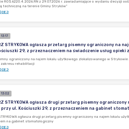
e ROŚ.6220.4.2026.RN z 29.07.2026 r. zawiadamiające o wydaniu decyzji ooś
rą techniczną na terenie Gminy Stryków”
ĘCEJ
13:17
 STRYKOWA ogłasza przetarg pisemny ograniczony na naje
Kościuszki 29, z przeznaczeniem na świadczenie usług opieki 
emny ograniczony na najem lokalu użytkowego zlokalizowanego w Strykowie pr
zakresu rehabilitacji
ĘCEJ
 13:02
 STRYKOWA ogłasza drugi przetarg pisemny ograniczony n
 przy ul. Kościuszki 29, z przeznaczeniem na gabinet stoma
RYKOWA ogłasza drugi przetarg pisemny ograniczony na najem lokalu użytko
iem na gabinet stomatologiczny
ĘCEJ