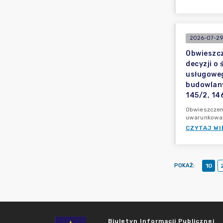
2026-07-29
Obwieszcz
decyzji o
usługoweg
budowlany
145/2, 146
Obwieszczen
uwarunkowan
CZYTAJ WI
POKAŻ
:
10
Biuletyn Informacji Publicznej