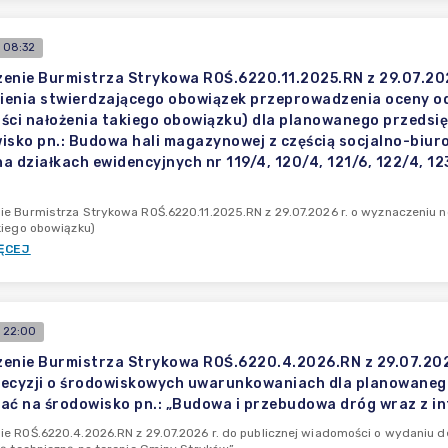
 08:32
enie Burmistrza Strykowa ROŚ.6220.11.2025.RN z 29.07.20
enia stwierdzającego obowiązek przeprowadzenia oceny od
ści nałożenia takiego obowiązku) dla planowanego przedsi
isko pn.: Budowa hali magazynowej z częścią socjalno-biuro
a działkach ewidencyjnych nr 119/4, 120/4, 121/6, 122/4, 1
e Burmistrza Strykowa ROŚ.6220.11.2025.RN z 29.07.2026 r. o wyznaczeniu 
kiego obowiązku)
ĘCEJ
 22:00
enie Burmistrza Strykowa ROŚ.6220.4.2026.RN z 29.07.2026
ecyzji o środowiskowych uwarunkowaniach dla planowanego
ać na środowisko pn.: „Budowa i przebudowa dróg wraz z in
e ROŚ.6220.4.2026.RN z 29.07.2026 r. do publicznej wiadomości o wydaniu de