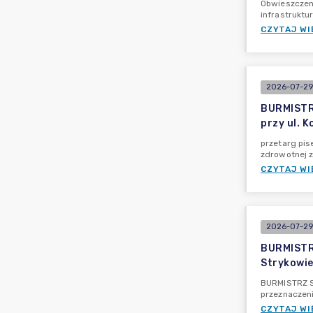
Obwieszczeni
infrastruktu
CZYTAJ WI
2026-07-29 
BURMISTRZ
przy ul. 
przetarg pis
zdrowotnej z 
CZYTAJ WI
2026-07-29
BURMISTRZ
Strykowie
BURMISTRZ ST
przeznaczen
CZYTAJ WI