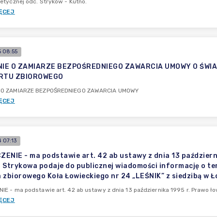
etycznej odc. Stryków - Kutno.
ĘCEJ
 08:55
IE O ZAMIARZE BEZPOŚREDNIEGO ZAWARCIA UMOWY O ŚWIA
RTU ZBIOROWEGO
 O ZAMIARZE BEZPOŚREDNIEGO ZAWARCIA UMOWY
ĘCEJ
 07:13
ENIE - ma podstawie art. 42 ab ustawy z dnia 13 października
 Strykowa podaje do publicznej wiadomości informację o te
 zbiorowego Koła Łowieckiego nr 24 „LEŚNIK” z siedzibą w Ł
E - ma podstawie art. 42 ab ustawy z dnia 13 października 1995 r. Prawo łowi
ĘCEJ